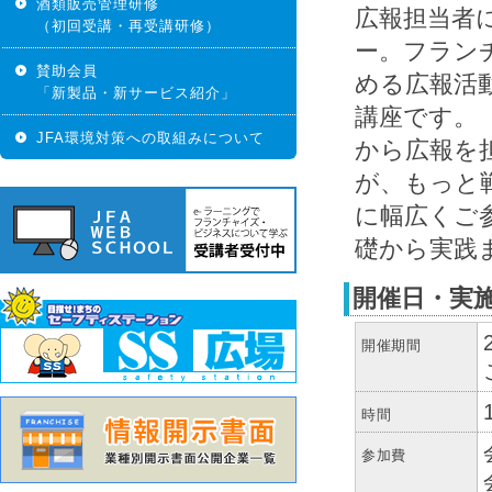
酒類販売管理研修
広報担当者
（初回受講・再受講研修）
ー。フラン
賛助会員
める広報活
「新製品・新サービス紹介」
講座です。
JFA環境対策への取組みについて
から広報を
が、もっと
に幅広くご
礎から実践
開催日・実
開催期間
時間
参加費