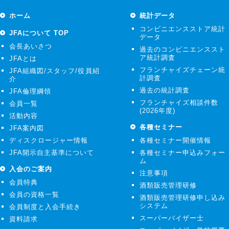
ホーム
統計データ
コンビニエンスストア統計
JFAについて TOP
データ
会長あいさつ
過去のコンビニエンススト
ア統計調査
JFAとは
フランチャイズチェーン統
JFA組織図/スタッフ/役員紹
計調査
介
過去の統計調査
JFA倫理綱領
フランチャイズ相談件数
会員一覧
(2026年度)
活動内容
各種セミナー
JFA案内図
ディスクロージャー情報
各種セミナー開催情報
JFA開示自主基準について
各種セミナー申込みフォー
ム
入会のご案内
注意事項
会員特典
酒類販売管理研修
会員の資格一覧
酒類販売管理研修申し込み
システム
会員制度と入会手続き
スーパーバイザー士
資料請求